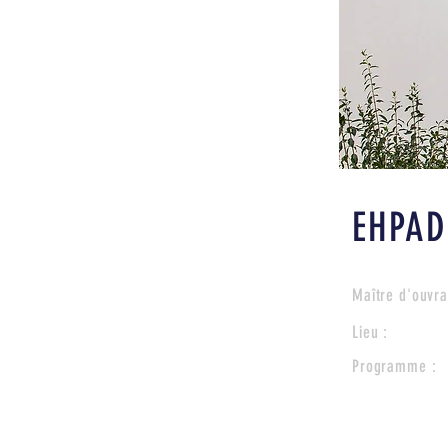
EHPAD
Maître d'ouvra
Lieu :
Programme :